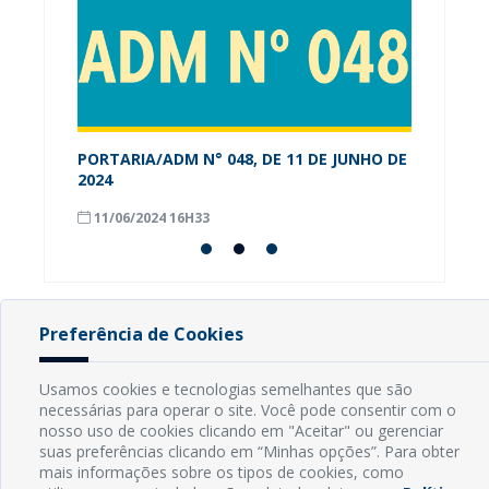
PORTARIA/ADM N° 048, DE 11 DE JUNHO DE
Alunos
os-RN
2024
conhec
Munici
11/06/2024 16H33
08/09
Preferência de Cookies
INFORMAÇÕES
Usamos cookies e tecnologias semelhantes que são
necessárias para operar o site. Você pode consentir com o
Endereço: Rua Capitão Vicente de Brito, S/N - Centro
nosso uso de cookies clicando em "Aceitar" ou gerenciar
CEP: 59598-000 - Guamaré - RN
suas preferências clicando em “Minhas opções”. Para obter
Contato: (84) 3525-2032
mais informações sobre os tipos de cookies, como
E-mail: diretoria@guamare.rn.leg.br