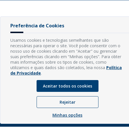
Preferência de Cookies
INFORMAÇÕES
Usamos cookies e tecnologias semelhantes que são
necessárias para operar o site. Você pode consentir com o
Endereço: Rua Capitão Vicente de Brito, S/N - Centro
nosso uso de cookies clicando em "Aceitar" ou gerenciar
CEP: 59598-000 - Guamaré - RN
suas preferências clicando em “Minhas opções”. Para obter
Contato: (84) 3525-2032
mais informações sobre os tipos de cookies, como
E-mail: diretoria@guamare.rn.leg.br
utilizamos e quais dados são coletados, leia nossa
Política
Horário: Segunda a sexta-feira, das 8h às 12h
de Privacidade
.
Aceitar todos os cookies
© Copyright - 2026 | Câmara Municipal de Guamaré - RN |
Rejeitar
Desenvolvido por
Sogo Tecnologia
Minhas opções