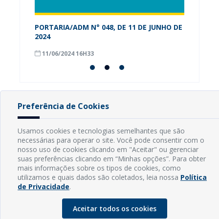
PORTARIA/ADM N° 048, DE 11 DE JUNHO DE
Alunos
os-RN
2024
conhec
Munici
11/06/2024 16H33
08/09
Preferência de Cookies
INFORMAÇÕES
Usamos cookies e tecnologias semelhantes que são
necessárias para operar o site. Você pode consentir com o
Endereço: Rua Capitão Vicente de Brito, S/N - Centro
nosso uso de cookies clicando em "Aceitar" ou gerenciar
CEP: 59598-000 - Guamaré - RN
suas preferências clicando em “Minhas opções”. Para obter
Contato: (84) 3525-2032
mais informações sobre os tipos de cookies, como
E-mail: diretoria@guamare.rn.leg.br
utilizamos e quais dados são coletados, leia nossa
Política
Horário: Segunda a sexta-feira, das 8h às 12h
de Privacidade
.
Aceitar todos os cookies