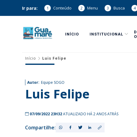
Ir para:
1
Conteúdo
2
Menu
3
Busca
4
INÍCIO
INSTITUCIONAL
O
Início
Luis Felipe
Autor:
Equipe SOGO
Luis Felipe
07/09/2022 23H32
ATUALIZADO HÁ 2 ANOS ATRÁS
Compartilhe: