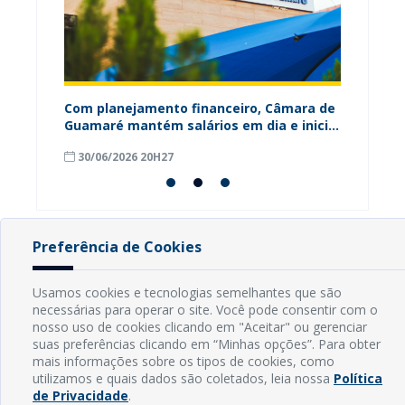
ária
Com planejamento financeiro, Câmara de
Câmara
Guamaré mantém salários em dia e inicia
contri
pagamento do 13º
para o
30/06/2026 20H27
18/06
Preferência de Cookies
INFORMAÇÕES
Usamos cookies e tecnologias semelhantes que são
necessárias para operar o site. Você pode consentir com o
Endereço: Rua Capitão Vicente de Brito, S/N - Centro
nosso uso de cookies clicando em "Aceitar" ou gerenciar
CEP: 59598-000 - Guamaré - RN
suas preferências clicando em “Minhas opções”. Para obter
Contato: (84) 3525-2032
mais informações sobre os tipos de cookies, como
E-mail: diretoria@guamare.rn.leg.br
utilizamos e quais dados são coletados, leia nossa
Política
Horário: Segunda a sexta-feira, das 8h às 12h
de Privacidade
.