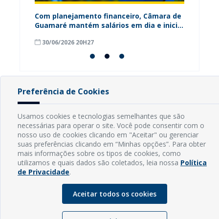
ária
Com planejamento financeiro, Câmara de
Câmara
Guamaré mantém salários em dia e inicia
contri
pagamento do 13º
para o
30/06/2026 20H27
18/06
Preferência de Cookies
INFORMAÇÕES
Usamos cookies e tecnologias semelhantes que são
necessárias para operar o site. Você pode consentir com o
Endereço: Rua Capitão Vicente de Brito, S/N - Centro
nosso uso de cookies clicando em "Aceitar" ou gerenciar
CEP: 59598-000 - Guamaré - RN
suas preferências clicando em “Minhas opções”. Para obter
Contato: (84) 3525-2032
mais informações sobre os tipos de cookies, como
E-mail: diretoria@guamare.rn.leg.br
utilizamos e quais dados são coletados, leia nossa
Política
Horário: Segunda a sexta-feira, das 8h às 12h
de Privacidade
.
Aceitar todos os cookies