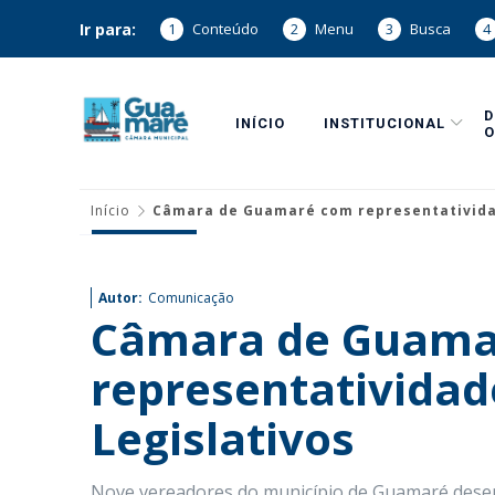
Ir para:
1
Conteúdo
2
Menu
3
Busca
4
INÍCIO
INSTITUCIONAL
O
Início
Câmara de Guamaré com representatividad
Autor:
Comunicação
Câmara de Guama
representativida
Legislativos
Nove vereadores do município de Guamaré desem