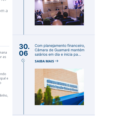
om a
30.
Com planejamento financeiro,
Câmara de Guamaré mantém
06
emana
salários em dia e inicia pa...
r as
SAIBA MAIS
sendo
ipal e
o
dinho,