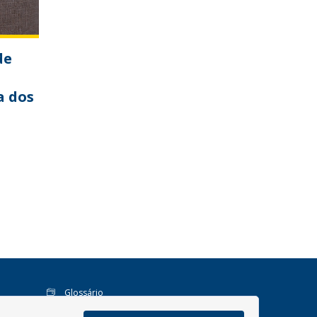
de
a dos
Glossário
Mapa do site