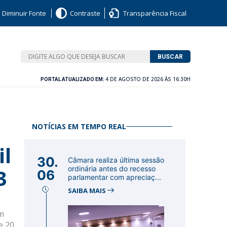
Diminuir Fonte
Contraste
Transparência Fiscal
BUSCAR
4 DE AGOSTO DE 2026 ÀS 16:30H
PORTAL ATUALIZADO EM:
NOTÍCIAS EM TEMPO REAL
l
30.
Câmara realiza última sessão
3
ordinária antes do recesso
06
parlamentar com apreciaç...
SAIBA MAIS
am
e 20