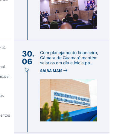
RG).
30.
Com planejamento financeiro,
Câmara de Guamaré mantém
06
salários em dia e inicia pa...
pal.
SAIBA MAIS
tível.
as
mentos