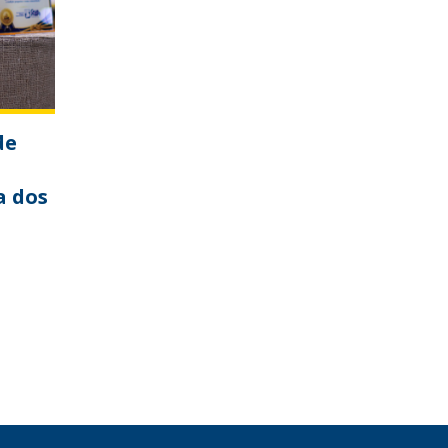
de
a dos