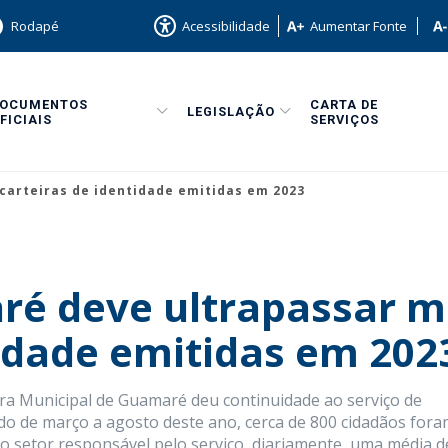
Rodapé
Acessibilidade
Aumentar Fonte
DOCUMENTOS
CARTA DE
LEGISLAÇÃO
FICIAIS
SERVIÇOS
carteiras de identidade emitidas em 2023
é deve ultrapassar mi
tidade emitidas em 202
ra Municipal de Guamaré deu continuidade ao serviço de
odo de março a agosto deste ano, cerca de 800 cidadãos for
o setor responsável pelo serviço, diariamente, uma média d