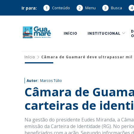
Ir para:
1
Conteúdo
2
Menu
3
Busca
4
INÍCIO
INSTITUCIONAL
O
Início
Câmara de Guamaré deve ultrapassar mil 
Autor:
Marcos Túlio
Câmara de Guamar
carteiras de iden
Na gestão do presidente Eudes Miranda, a Câma
emissão da Carteira de Identidade (RG). No perí
beneficiados com a ação. Segundo informações d