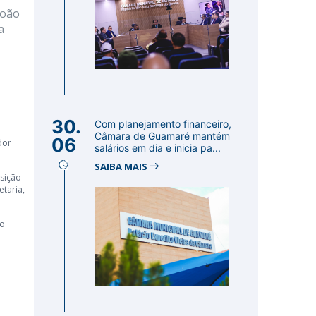
João
a
30.
Com planejamento financeiro,
Câmara de Guamaré mantém
06
dor
salários em dia e inicia pa...
SAIBA MAIS
osição
taria,
 o