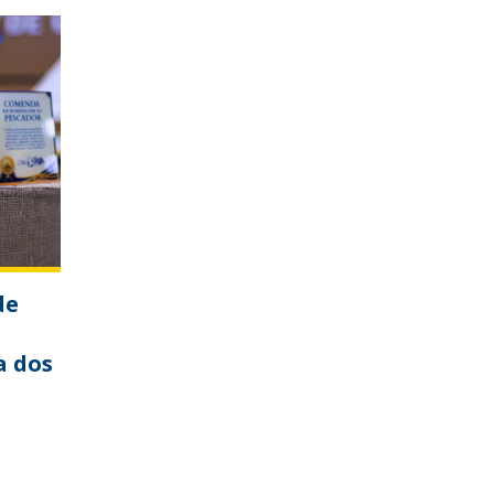
de
a dos