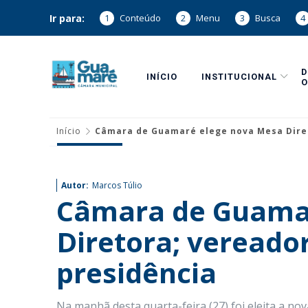
Ir para:
1
Conteúdo
2
Menu
3
Busca
4
INÍCIO
INSTITUCIONAL
O
Início
Câmara de Guamaré elege nova Mesa Diret
Autor:
Marcos Túlio
Câmara de Guama
Diretora; vereado
presidência
Na manhã desta quarta-feira (27) foi eleita a 