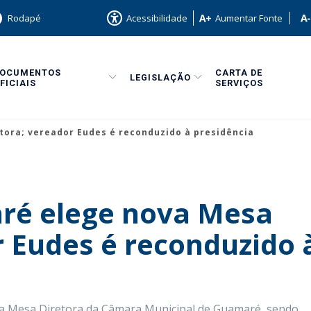
Rodapé
Acessibilidade
Aumentar Fonte
DOCUMENTOS
CARTA DE
LEGISLAÇÃO
FICIAIS
SERVIÇOS
ora; vereador Eudes é reconduzido à presidência
ré elege nova Mesa
r Eudes é reconduzido 
nova Mesa Diretora da Câmara Municipal de Guamaré, sendo