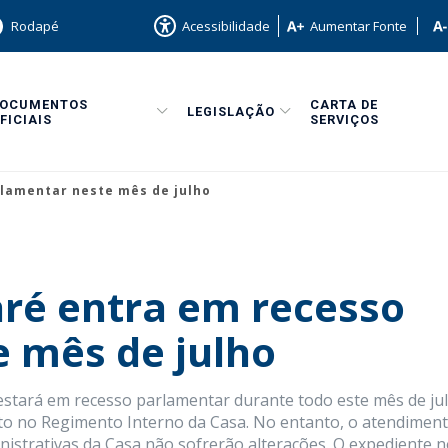
Rodapé
Acessibilidade
Aumentar Fonte
DOCUMENTOS
CARTA DE
LEGISLAÇÃO
FICIAIS
SERVIÇOS
lamentar neste mês de julho
é entra em recesso
 mês de julho
stará em recesso parlamentar durante todo este mês de jul
sto no Regimento Interno da Casa. No entanto, o atendimen
inistrativas da Casa não sofrerão alterações. O expediente 