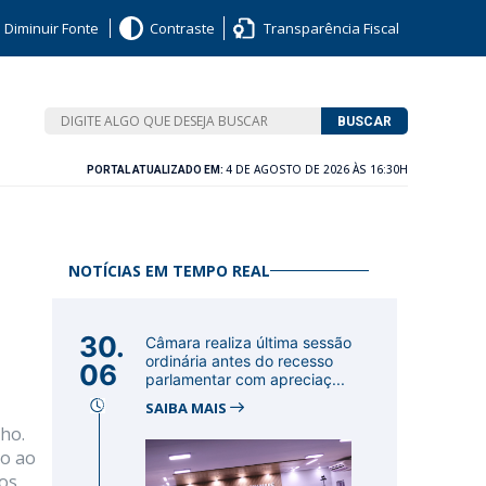
Diminuir Fonte
Contraste
Transparência Fiscal
BUSCAR
4 DE AGOSTO DE 2026 ÀS 16:30H
PORTAL ATUALIZADO EM:
NOTÍCIAS EM TEMPO REAL
30.
Câmara realiza última sessão
ordinária antes do recesso
06
parlamentar com apreciaç...
SAIBA MAIS
ho.
to ao
nos