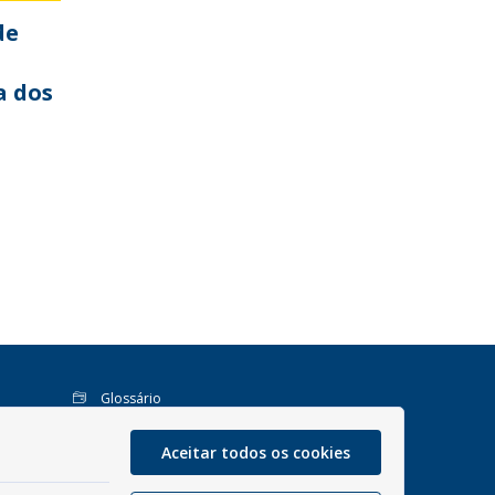
de
a dos
Glossário
Mapa do site
Aceitar todos os cookies
Perguntas Frequentes
Manual de Navegação