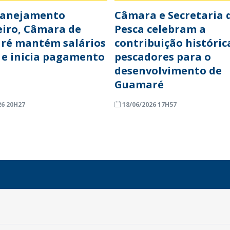
lanejamento
Câmara e Secretaria 
eiro, Câmara de
Pesca celebram a
ré mantém salários
contribuição históric
 e inicia pagamento
pescadores para o
desenvolvimento de
Guamaré
26 20H27
18/06/2026 17H57
INFORMAÇÕES
Endereço: Rua Capitão Vicente de Brito, S/N - Centro