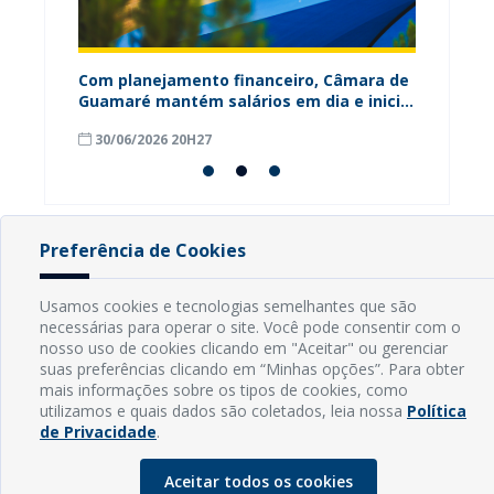
ária
Com planejamento financeiro, Câmara de
Câmara
Guamaré mantém salários em dia e inicia
contri
pagamento do 13º
para o
30/06/2026 20H27
18/06
Preferência de Cookies
INFORMAÇÕES
Usamos cookies e tecnologias semelhantes que são
necessárias para operar o site. Você pode consentir com o
Endereço: Rua Capitão Vicente de Brito, S/N - Centro
nosso uso de cookies clicando em "Aceitar" ou gerenciar
CEP: 59598-000 - Guamaré - RN
suas preferências clicando em “Minhas opções”. Para obter
Contato: (84) 3525-2032
mais informações sobre os tipos de cookies, como
E-mail: diretoria@guamare.rn.leg.br
utilizamos e quais dados são coletados, leia nossa
Política
Horário: Segunda a sexta-feira, das 8h às 12h
de Privacidade
.
Aceitar todos os cookies