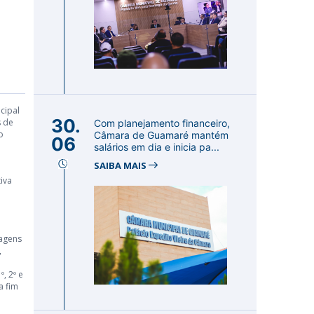
cipal
30.
s de
Com planejamento financeiro,
o
Câmara de Guamaré mantém
06
salários em dia e inicia pa...
SAIBA MAIS
iva
iagens
,
, 2º e
a fim