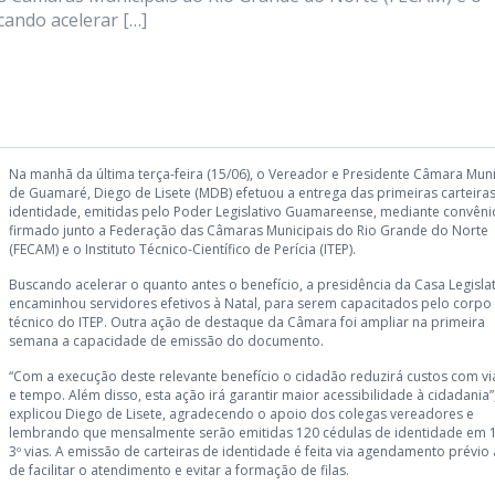
scando acelerar […]
Na manhã da última terça-feira (15/06), o Vereador e Presidente Câmara Muni
de Guamaré, Diego de Lisete (MDB) efetuou a entrega das primeiras carteira
identidade, emitidas pelo Poder Legislativo Guamareense, mediante convêni
firmado junto a Federação das Câmaras Municipais do Rio Grande do Norte
(FECAM) e o Instituto Técnico-Científico de Perícia (ITEP).
Buscando acelerar o quanto antes o benefício, a presidência da Casa Legislat
encaminhou servidores efetivos à Natal, para serem capacitados pelo corpo
técnico do ITEP. Outra ação de destaque da Câmara foi ampliar na primeira
semana a capacidade de emissão do documento.
“Com a execução deste relevante benefício o cidadão reduzirá custos com v
e tempo. Além disso, esta ação irá garantir maior acessibilidade à cidadania”
explicou Diego de Lisete, agradecendo o apoio dos colegas vereadores e
lembrando que mensalmente serão emitidas 120 cédulas de identidade em 1º
3º vias. A emissão de carteiras de identidade é feita via agendamento prévio 
de facilitar o atendimento e evitar a formação de filas.