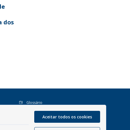
de
a dos
Glossário
Mapa do site
Aceitar todos os cookies
Perguntas Frequentes
Manual de Navegação