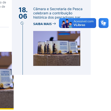
co de
o de
18.
Câmara e Secretaria de Pesca
celebram a contribuição
06
histórica dos pescadores par...
SAIBA MAIS