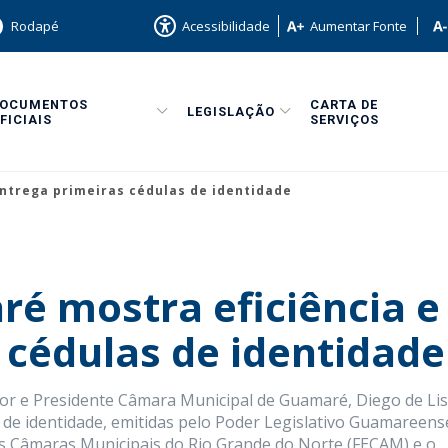
Rodapé
Acessibilidade
Aumentar Fonte
DOCUMENTOS
CARTA DE
LEGISLAÇÃO
FICIAIS
SERVIÇOS
ntrega primeiras cédulas de identidade
é mostra eficiência e
 cédulas de identidade
dor e Presidente Câmara Municipal de Guamaré, Diego de Li
 de identidade, emitidas pelo Poder Legislativo Guamareens
s Câmaras Municipais do Rio Grande do Norte (FECAM) e o