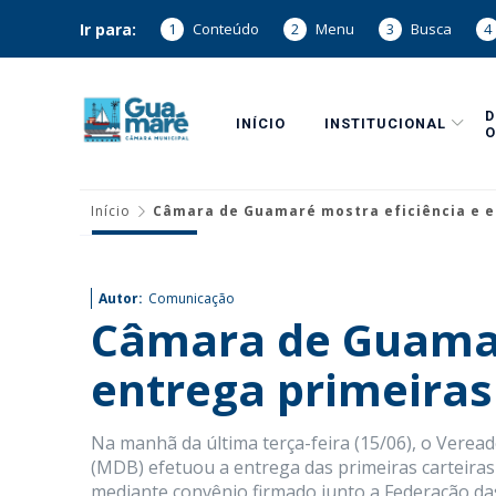
Ir para:
1
Conteúdo
2
Menu
3
Busca
4
INÍCIO
INSTITUCIONAL
O
Início
Câmara de Guamaré mostra eficiência e e
Autor:
Comunicação
Câmara de Guamar
entrega primeiras
Na manhã da última terça-feira (15/06), o Verea
(MDB) efetuou a entrega das primeiras carteiras
mediante convênio firmado junto a Federação da