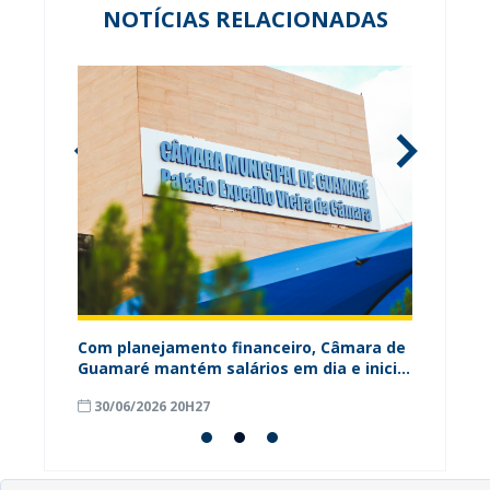
NOTÍCIAS RELACIONADAS
ária
Com planejamento financeiro, Câmara de
Câmara
Guamaré mantém salários em dia e inicia
contri
pagamento do 13º
para o
30/06/2026 20H27
18/06