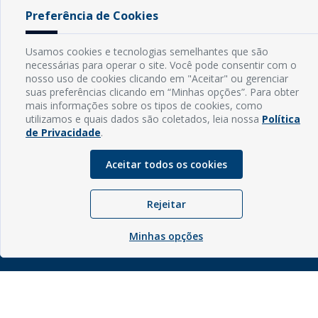
Preferência de Cookies
INFORMAÇÕES
Usamos cookies e tecnologias semelhantes que são
necessárias para operar o site. Você pode consentir com o
Endereço: Rua Capitão Vicente de Brito, S/N - Centro
nosso uso de cookies clicando em "Aceitar" ou gerenciar
CEP: 59598-000 - Guamaré - RN
suas preferências clicando em “Minhas opções”. Para obter
Contato: (84) 3525-2032
mais informações sobre os tipos de cookies, como
E-mail: diretoria@guamare.rn.leg.br
utilizamos e quais dados são coletados, leia nossa
Política
Horário: Segunda a sexta-feira, das 8h às 12h
de Privacidade
.
Aceitar todos os cookies
Rejeitar
© Copyright - 2026 | Câmara Municipal de Guamaré - RN |
Desenvolvido por
Sogo Tecnologia
Minhas opções