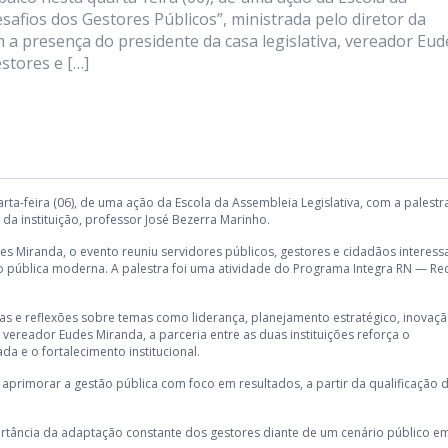
esafios dos Gestores Públicos”, ministrada pelo diretor da
 a presença do presidente da casa legislativa, vereador Eud
stores e […]
ta-feira (06), de uma ação da Escola da Assembleia Legislativa, com a palestr
 da instituição, professor José Bezerra Marinho.
es Miranda, o evento reuniu servidores públicos, gestores e cidadãos interes
 pública moderna. A palestra foi uma atividade do Programa Integra RN — Re
as e reflexões sobre temas como liderança, planejamento estratégico, inovaç
vereador Eudes Miranda, a parceria entre as duas instituições reforça o
 e o fortalecimento institucional.
aprimorar a gestão pública com foco em resultados, a partir da qualificação 
portância da adaptação constante dos gestores diante de um cenário público e