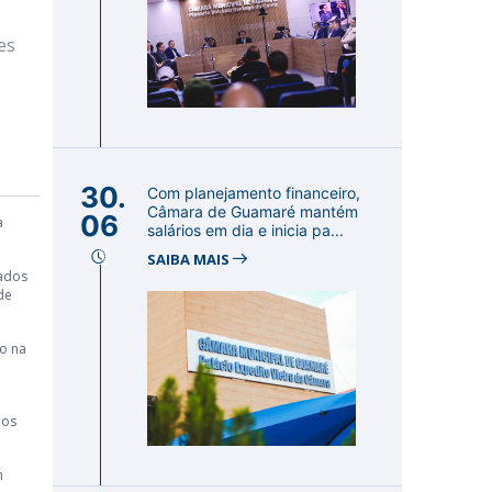
es
30.
Com planejamento financeiro,
Câmara de Guamaré mantém
06
a
salários em dia e inicia pa...
SAIBA MAIS
sados
de
ão na
dos
m