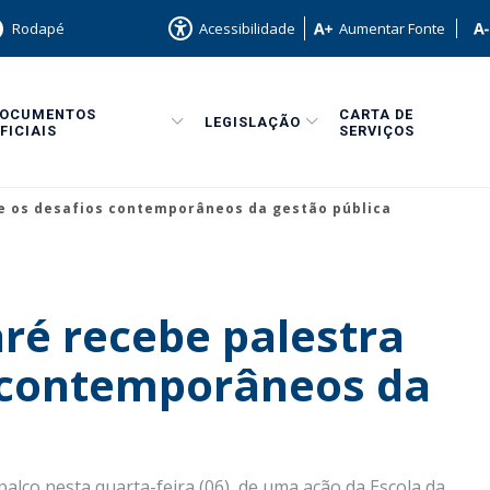
Rodapé
Acessibilidade
Aumentar Fonte
DOCUMENTOS
CARTA DE
LEGISLAÇÃO
FICIAIS
SERVIÇOS
e os desafios contemporâneos da gestão pública
é recebe palestra
s contemporâneos da
alco nesta quarta-feira (06), de uma ação da Escola da