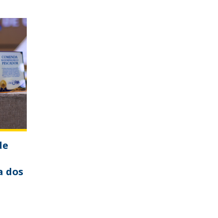
de
a dos