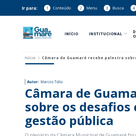
Ir para:
1
Conteúdo
2
Menu
3
Busca
4
INÍCIO
INSTITUCIONAL
O
Início
Câmara de Guamaré recebe palestra sobr
Autor:
Marcos Túlio
Câmara de Guamar
sobre os desafio
gestão pública
O plenário da Câmara Municipal de Guamaré foi p