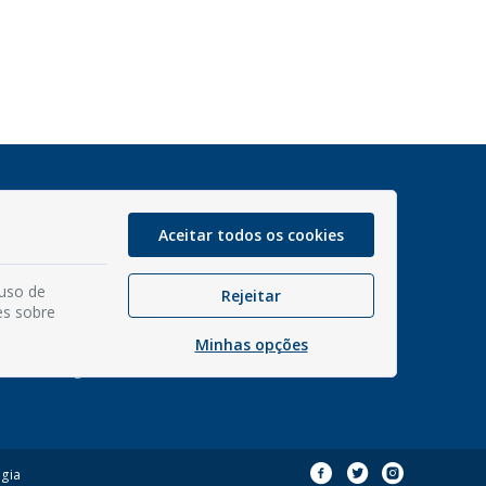
Glossário
Mapa do site
Aceitar todos os cookies
Perguntas Frequentes
Manual de Navegação
 uso de
Rejeitar
es sobre
Política de Privacidade
Interno 1Doc
Minhas opções
Webmail Institucional
gia