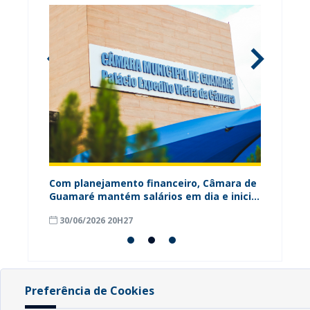
ária
Com planejamento financeiro, Câmara de
Câmara
Guamaré mantém salários em dia e inicia
contri
pagamento do 13º
para o
30/06/2026 20H27
18/06
Preferência de Cookies
INFORMAÇÕES