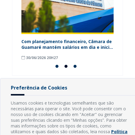
ária
Com planejamento financeiro, Câmara de
Câmara
Guamaré mantém salários em dia e inicia
contri
pagamento do 13º
para o
30/06/2026 20H27
18/06
Preferência de Cookies
INFORMAÇÕES
Usamos cookies e tecnologias semelhantes que são
necessárias para operar o site. Você pode consentir com o
Endereço: Rua Capitão Vicente de Brito, S/N - Centro
nosso uso de cookies clicando em "Aceitar" ou gerenciar
CEP: 59598-000 - Guamaré - RN
suas preferências clicando em “Minhas opções”. Para obter
Contato: (84) 3525-2032
mais informações sobre os tipos de cookies, como
E-mail: diretoria@guamare.rn.leg.br
utilizamos e quais dados são coletados, leia nossa
Política
Horário: Segunda a sexta-feira, das 8h às 12h