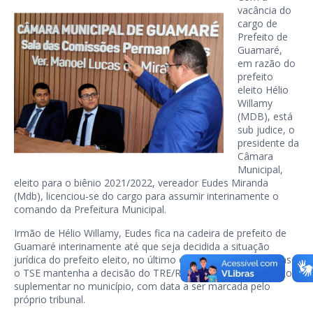
vacância do
cargo de
Prefeito de
Guamaré,
em razão do
prefeito
eleito Hélio
Willamy
(MDB), está
sub judice, o
presidente da
Câmara
Municipal,
eleito para o biênio 2021/2022, vereador Eudes Miranda
(Mdb), licenciou-se do cargo para assumir interinamente o
comando da Prefeitura Municipal.
Irmão de Hélio Willamy, Eudes fica na cadeira de prefeito de
Guamaré interinamente até que seja decidida a situação
jurídica do prefeito eleito, no último dia 15 de novembro. Caso
o TSE mantenha a decisão do TRE/RN, será realizada eleição
suplementar no município, com data a ser marcada pelo
próprio tribunal.