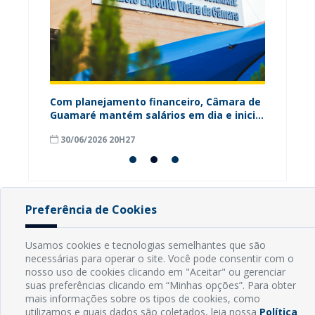
ária
Com planejamento financeiro, Câmara de
Câmara
Guamaré mantém salários em dia e inicia
contri
pagamento do 13º
para o
30/06/2026 20H27
18/06
Preferência de Cookies
INFORMAÇÕES
Usamos cookies e tecnologias semelhantes que são
necessárias para operar o site. Você pode consentir com o
Endereço: Rua Capitão Vicente de Brito, S/N - Centro
nosso uso de cookies clicando em "Aceitar" ou gerenciar
CEP: 59598-000 - Guamaré - RN
suas preferências clicando em “Minhas opções”. Para obter
Contato: (84) 3525-2032
mais informações sobre os tipos de cookies, como
E-mail: diretoria@guamare.rn.leg.br
utilizamos e quais dados são coletados, leia nossa
Política