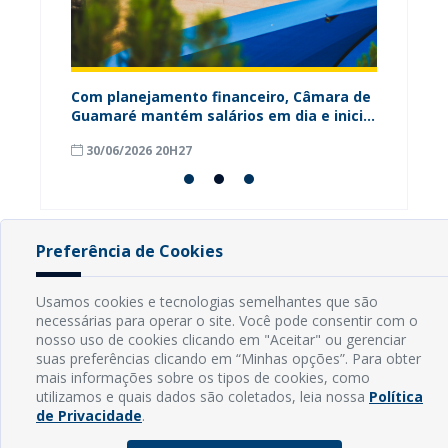
ária
Com planejamento financeiro, Câmara de
Câmara
Guamaré mantém salários em dia e inicia
contri
pagamento do 13º
para o
30/06/2026 20H27
18/06
Preferência de Cookies
INFORMAÇÕES
Usamos cookies e tecnologias semelhantes que são
necessárias para operar o site. Você pode consentir com o
Endereço: Rua Capitão Vicente de Brito, S/N - Centro
nosso uso de cookies clicando em "Aceitar" ou gerenciar
CEP: 59598-000 - Guamaré - RN
suas preferências clicando em “Minhas opções”. Para obter
Contato: (84) 3525-2032
mais informações sobre os tipos de cookies, como
E-mail: diretoria@guamare.rn.leg.br
utilizamos e quais dados são coletados, leia nossa
Política
Horário: Segunda a sexta-feira, das 8h às 12h
de Privacidade
.