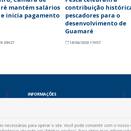
ré mantém salários
contribuição históric
 e inicia pagamento
pescadores para o
desenvolvimento de
Guamaré
26 20H27
18/06/2026 17H57
INFORMAÇÕES
Endereço: Rua Capitão Vicente de Brito, S/N - Centro
CEP: 59598-000 - Guamaré - RN
Contato: (84) 3525-2032
o necessárias para operar o site. Você pode consentir com o nosso
E-mail: diretoria@guamare.rn.leg.br
preferências clicando em “Minhas opções”. Para obter mais informaçõ