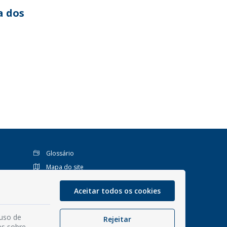
a dos
Glossário
Mapa do site
Perguntas Frequentes
Aceitar todos os cookies
Manual de Navegação
Política de Privacidade
 uso de
Rejeitar
Interno 1Doc
es sobre