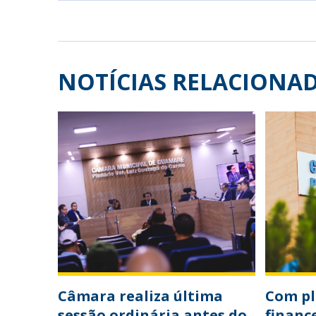
NOTÍCIAS RELACIONA
Câmara realiza última
Com p
sessão ordinária antes do
financ