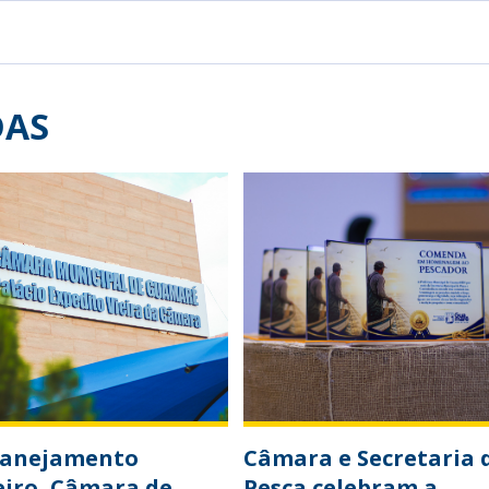
DAS
lanejamento
Câmara e Secretaria 
eiro, Câmara de
Pesca celebram a