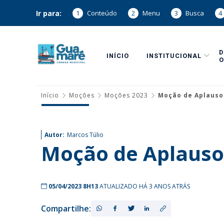
Ir para:
1
Conteúdo
2
Menu
3
Busca
4
INÍCIO
INSTITUCIONAL
O
Início
Moções
Moções 2023
Moção de Aplauso
Autor:
Marcos Túlio
Moção de Aplauso
05/04/2023 8H13
ATUALIZADO HÁ 3 ANOS ATRÁS
Compartilhe: