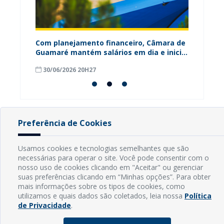
ária
Com planejamento financeiro, Câmara de
Câmara
Guamaré mantém salários em dia e inicia
contri
pagamento do 13º
para o
30/06/2026 20H27
18/06
Preferência de Cookies
INFORMAÇÕES
Usamos cookies e tecnologias semelhantes que são
necessárias para operar o site. Você pode consentir com o
Endereço: Rua Capitão Vicente de Brito, S/N - Centro
nosso uso de cookies clicando em "Aceitar" ou gerenciar
CEP: 59598-000 - Guamaré - RN
suas preferências clicando em “Minhas opções”. Para obter
Contato: (84) 3525-2032
mais informações sobre os tipos de cookies, como
E-mail: diretoria@guamare.rn.leg.br
utilizamos e quais dados são coletados, leia nossa
Política
Horário: Segunda a sexta-feira, das 8h às 12h
de Privacidade
.