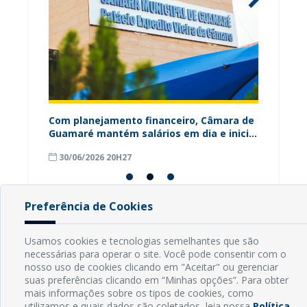
ária
Com planejamento financeiro, Câmara de
Câmara
Guamaré mantém salários em dia e inicia
contri
pagamento do 13º
para o
30/06/2026 20H27
18/06
Preferência de Cookies
Usamos cookies e tecnologias semelhantes que são
INFORMAÇÕES
necessárias para operar o site. Você pode consentir com o
nosso uso de cookies clicando em "Aceitar" ou gerenciar
Endereço: Rua Capitão Vicente de Brito, S/N - Centro
suas preferências clicando em “Minhas opções”. Para obter
CEP: 59598-000 - Guamaré - RN
mais informações sobre os tipos de cookies, como
utilizamos e quais dados são coletados, leia nossa
Política
Contato: (84) 3525-2032