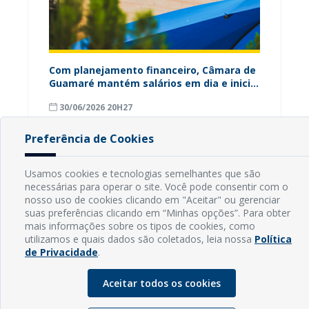
Câmara de
Câmara e Secretaria de Pesca celebram a
Câma
 e inicia
contribuição histórica dos pescadores
ant
para o desenvolvimento de Guamaré
apre
18/06/2026 17H57
30
Preferência de Cookies
Usamos cookies e tecnologias semelhantes que são
necessárias para operar o site. Você pode consentir com o
INFORMAÇÕES
nosso uso de cookies clicando em "Aceitar" ou gerenciar
suas preferências clicando em “Minhas opções”. Para obter
mais informações sobre os tipos de cookies, como
Endereço: Rua Capitão Vicente de Brito, S/N - Centro
utilizamos e quais dados são coletados, leia nossa
Política
CEP: 59598-000 - Guamaré - RN
de Privacidade
.
Contato: (84) 3525-2032
E-mail: diretoria@guamare.rn.leg.br
Aceitar todos os cookies
Horário: Segunda a sexta-feira, das 8h às 12h