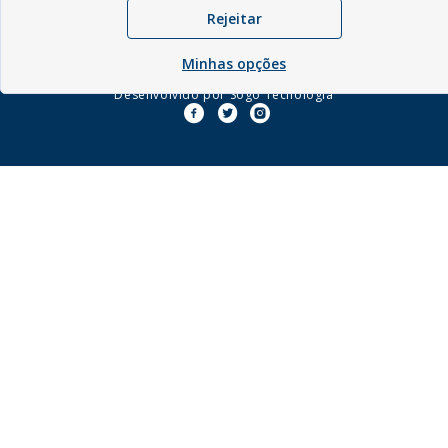
Rejeitar
Minhas opções
© Copyright - 2026 | Câmara Municipal de Guamaré - RN |
Desenvolvido por
Sogo Tecnologia