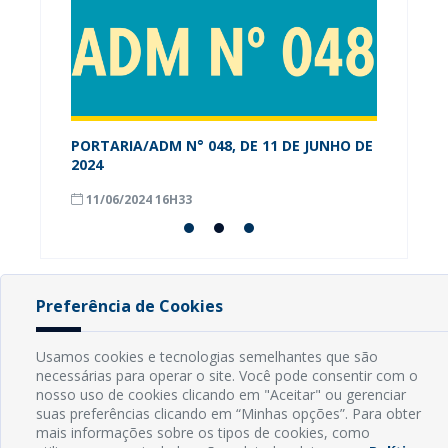
PORTARIA/ADM N° 048, DE 11 DE JUNHO DE
Alunos
os-RN
2024
conhec
Munici
11/06/2024 16H33
08/09
Preferência de Cookies
INFORMAÇÕES
Usamos cookies e tecnologias semelhantes que são
necessárias para operar o site. Você pode consentir com o
Endereço: Rua Capitão Vicente de Brito, S/N - Centro
nosso uso de cookies clicando em "Aceitar" ou gerenciar
CEP: 59598-000 - Guamaré - RN
suas preferências clicando em “Minhas opções”. Para obter
Contato: (84) 3525-2032
mais informações sobre os tipos de cookies, como
E-mail: diretoria@guamare.rn.leg.br