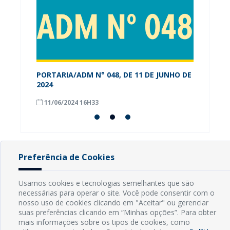
PORTARIA/ADM N° 048, DE 11 DE JUNHO DE
Alunos
os-RN
2024
conhec
Munici
11/06/2024 16H33
08/09
Preferência de Cookies
INFORMAÇÕES
Usamos cookies e tecnologias semelhantes que são
necessárias para operar o site. Você pode consentir com o
Endereço: Rua Capitão Vicente de Brito, S/N - Centro
nosso uso de cookies clicando em "Aceitar" ou gerenciar
CEP: 59598-000 - Guamaré - RN
suas preferências clicando em “Minhas opções”. Para obter
Contato: (84) 3525-2032
mais informações sobre os tipos de cookies, como
E-mail: diretoria@guamare.rn.leg.br