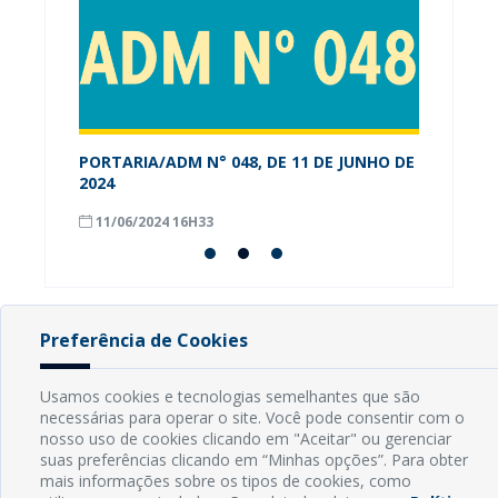
PORTARIA/ADM N° 048, DE 11 DE JUNHO DE
Alunos
os-RN
2024
conhec
Munici
11/06/2024 16H33
08/09
Preferência de Cookies
INFORMAÇÕES
Usamos cookies e tecnologias semelhantes que são
necessárias para operar o site. Você pode consentir com o
Endereço: Rua Capitão Vicente de Brito, S/N - Centro
nosso uso de cookies clicando em "Aceitar" ou gerenciar
CEP: 59598-000 - Guamaré - RN
suas preferências clicando em “Minhas opções”. Para obter
Contato: (84) 3525-2032
mais informações sobre os tipos de cookies, como
E-mail: diretoria@guamare.rn.leg.br