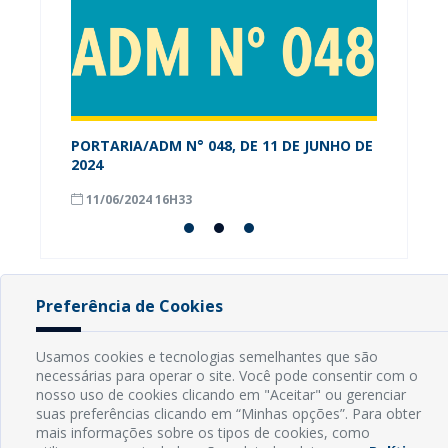
PORTARIA/ADM N° 048, DE 11 DE JUNHO DE
Alunos
os-RN
2024
conhec
Munici
11/06/2024 16H33
08/09
Preferência de Cookies
INFORMAÇÕES
Usamos cookies e tecnologias semelhantes que são
necessárias para operar o site. Você pode consentir com o
Endereço: Rua Capitão Vicente de Brito, S/N - Centro
nosso uso de cookies clicando em "Aceitar" ou gerenciar
CEP: 59598-000 - Guamaré - RN
suas preferências clicando em “Minhas opções”. Para obter
Contato: (84) 3525-2032
mais informações sobre os tipos de cookies, como
E-mail: diretoria@guamare.rn.leg.br