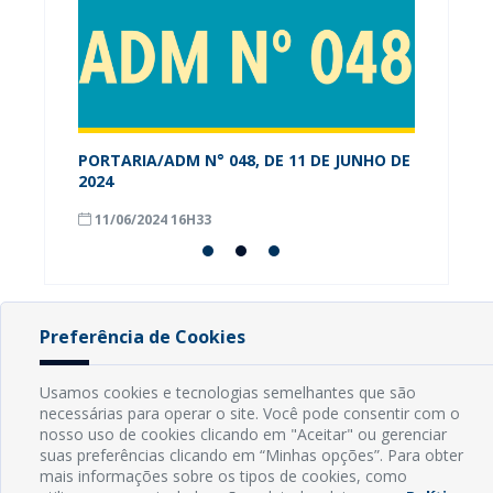
PORTARIA/ADM N° 048, DE 11 DE JUNHO DE
Alunos
os-RN
2024
conhec
Munici
11/06/2024 16H33
08/09
Preferência de Cookies
INFORMAÇÕES
Usamos cookies e tecnologias semelhantes que são
necessárias para operar o site. Você pode consentir com o
Endereço: Rua Capitão Vicente de Brito, S/N - Centro
nosso uso de cookies clicando em "Aceitar" ou gerenciar
CEP: 59598-000 - Guamaré - RN
suas preferências clicando em “Minhas opções”. Para obter
Contato: (84) 3525-2032
mais informações sobre os tipos de cookies, como
E-mail: diretoria@guamare.rn.leg.br