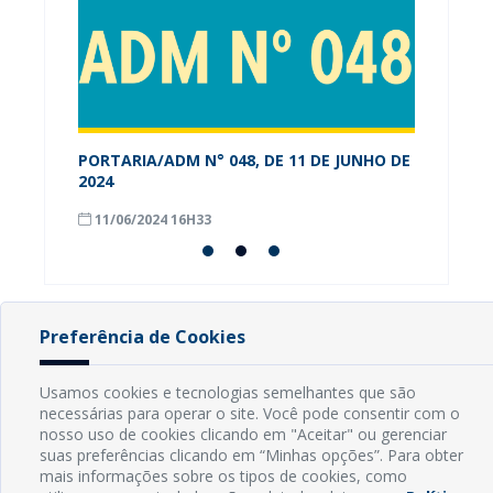
PORTARIA/ADM N° 048, DE 11 DE JUNHO DE
Alunos
os-RN
2024
conhec
Munici
11/06/2024 16H33
08/09
Preferência de Cookies
INFORMAÇÕES
Usamos cookies e tecnologias semelhantes que são
necessárias para operar o site. Você pode consentir com o
Endereço: Rua Capitão Vicente de Brito, S/N - Centro
nosso uso de cookies clicando em "Aceitar" ou gerenciar
CEP: 59598-000 - Guamaré - RN
suas preferências clicando em “Minhas opções”. Para obter
Contato: (84) 3525-2032
mais informações sobre os tipos de cookies, como
E-mail: diretoria@guamare.rn.leg.br