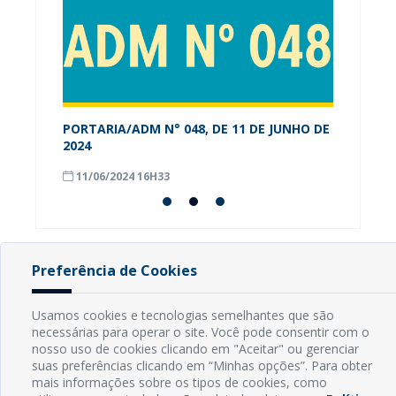
PORTARIA/ADM N° 048, DE 11 DE JUNHO DE
Alunos
os-RN
2024
conhec
Munici
11/06/2024 16H33
08/09
Preferência de Cookies
INFORMAÇÕES
Usamos cookies e tecnologias semelhantes que são
necessárias para operar o site. Você pode consentir com o
Endereço: Rua Capitão Vicente de Brito, S/N - Centro
nosso uso de cookies clicando em "Aceitar" ou gerenciar
CEP: 59598-000 - Guamaré - RN
suas preferências clicando em “Minhas opções”. Para obter
Contato: (84) 3525-2032
mais informações sobre os tipos de cookies, como
E-mail: diretoria@guamare.rn.leg.br