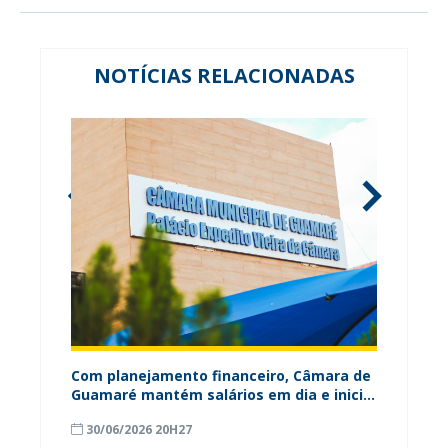
NOTÍCIAS RELACIONADAS
ária
Com planejamento financeiro, Câmara de
Câmara
Guamaré mantém salários em dia e inicia
contri
pagamento do 13º
para o
30/06/2026 20H27
18/06