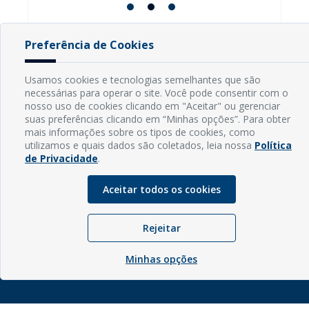
Preferência de Cookies
INFORMAÇÕES
Usamos cookies e tecnologias semelhantes que são
necessárias para operar o site. Você pode consentir com o
nosso uso de cookies clicando em "Aceitar" ou gerenciar
Endereço: Rua Capitão Vicente de Brito, S/N - Centro
suas preferências clicando em “Minhas opções”. Para obter
CEP: 59598-000 - Guamaré - RN
mais informações sobre os tipos de cookies, como
Contato: (84) 3525-2032
utilizamos e quais dados são coletados, leia nossa
Política
E-mail: diretoria@guamare.rn.leg.br
de Privacidade
.
Horário: Segunda a sexta-feira, das 8h às 12h
Aceitar todos os cookies
Rejeitar
© Copyright - 2026 | Câmara Municipal de Guamaré - RN |
Desenvolvido por
Sogo Tecnologia
Minhas opções