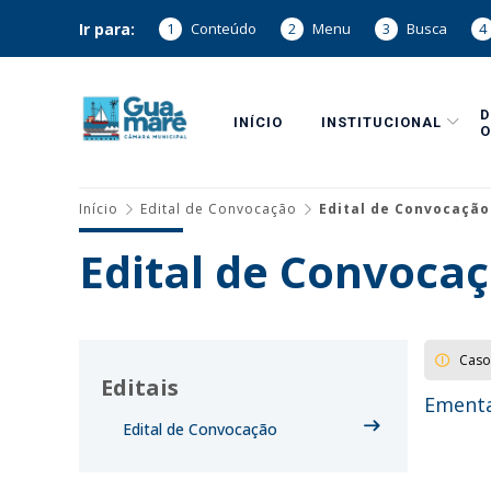
Ir para:
1
Conteúdo
2
Menu
3
Busca
4
INÍCIO
INSTITUCIONAL
O
Início
Edital de Convocação
Edital de Convocação
Edital de Convocaç
Caso
Editais
Ementa
Edital de Convocação