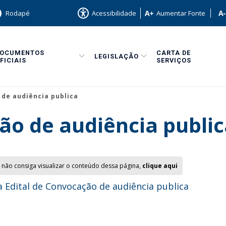
Rodapé
Acessibilidade
Aumentar Fonte
DOCUMENTOS
CARTA DE
LEGISLAÇÃO
FICIAIS
SERVIÇOS
 de audiência publica
ão de audiência publi
 não consiga visualizar o conteúdo dessa página,
clique aqui
 Edital de Convocação de audiência publica