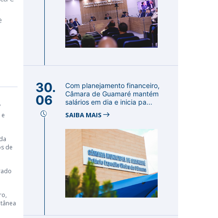
e
e
30.
Com planejamento financeiro,
Câmara de Guamaré mantém
06
salários em dia e inicia pa...
V
SAIBA MAIS
 e
 da
os de
rado
ro,
ntânea