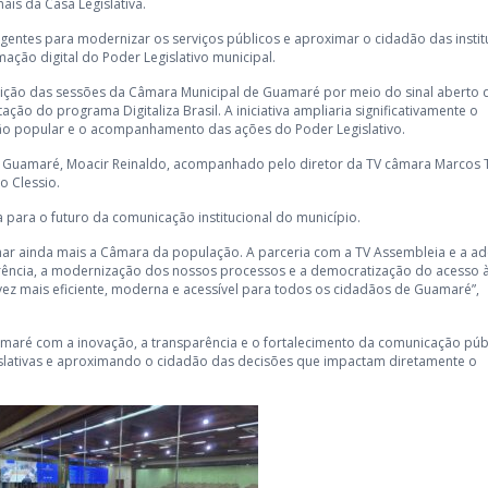
is da Casa Legislativa.
gentes para modernizar os serviços públicos e aproximar o cidadão das instit
ção digital do Poder Legislativo municipal.
xibição das sessões da Câmara Municipal de Guamaré por meio do sinal aberto 
ção do programa Digitaliza Brasil. A iniciativa ampliaria significativamente o
pação popular e o acompanhamento das ações do Poder Legislativo.
 de Guamaré, Moacir Reinaldo, acompanhado pelo diretor da TV câmara Marcos 
o Clessio.
 para o futuro da comunicação institucional do município.
ar ainda mais a Câmara da população. A parceria com a TV Assembleia e a a
rência, a modernização dos nossos processos e a democratização do acesso 
ez mais eficiente, moderna e acessível para todos os cidadãos de Guamaré”,
maré com a inovação, a transparência e o fortalecimento da comunicação públ
islativas e aproximando o cidadão das decisões que impactam diretamente o