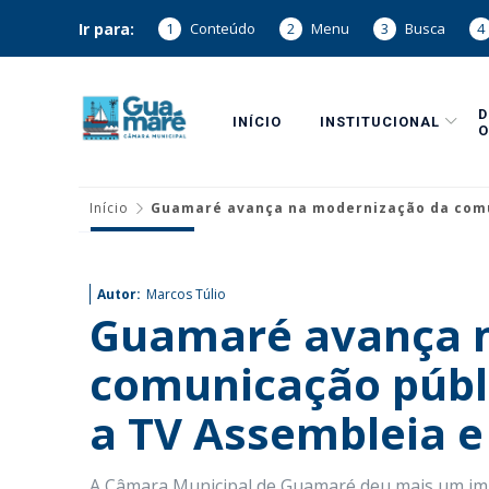
Ir para:
1
Conteúdo
2
Menu
3
Busca
4
INÍCIO
INSTITUCIONAL
O
Início
Guamaré avança na modernização da comuni
Autor:
Marcos Túlio
Guamaré avança 
comunicação públi
a TV Assembleia e
A Câmara Municipal de Guamaré deu mais um im