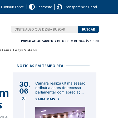
Diminuir Fonte
Contraste
Transparência Fiscal
BUSCAR
4 DE AGOSTO DE 2026 ÀS 16:30H
PORTAL ATUALIZADO EM:
istema Legis Vídeos
NOTÍCIAS EM TEMPO REAL
30.
Câmara realiza última sessão
om
ordinária antes do recesso
06
parlamentar com apreciaç...
SAIBA MAIS
s
ca e