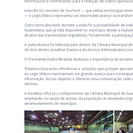
informações e contribuindo para a redução de custos operaciona
Inserido no conceito de GovTech — que utiliza tecnologias emer
— o Legis Vídeos representa um importante avanço na transforma
Outro tema discutido durante a visita foi a possibilidade de e
Assembleia, que já está disponível no município desde a implanta
alcance das transmissões legislativas, fortalecendo a partici
A visita técnica foi liderada pelo diretor da Câmara Municipal
do Vice-diretor Jonathan Dantas e do técnico Administrativo Lúci
O Presidente Eudes Miranda destacou a importância da iniciativa
“Estamos buscando referências e soluções que possam aproxim
ao Legis Vídeos representam um grande avanço para a transpa
informação. Nosso objetivo é oferecer uma comunicação cada v
afirmou.
A iniciativa reforça o compromisso da Câmara Municipal de Gua
ampliando os canais de acesso da população às atividades leg
desenvolvimento do município.