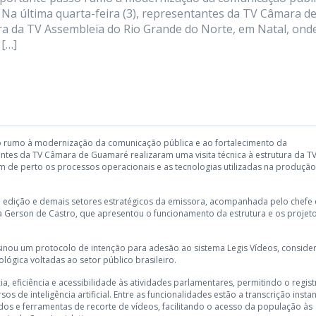
. Na última quarta-feira (3), representantes da TV Câmara d
ura da TV Assembleia do Rio Grande do Norte, em Natal, ond
 […]
 rumo à modernização da comunicação pública e ao fortalecimento da
ntantes da TV Câmara de Guamaré realizaram uma visita técnica à estrutura da T
 de perto os processos operacionais e as tecnologias utilizadas na produção
 de edição e demais setores estratégicos da emissora, acompanhada pelo chefe
sta Gerson de Castro, que apresentou o funcionamento da estrutura e os projet
nou um protocolo de intenção para adesão ao sistema Legis Vídeos, conside
ógica voltadas ao setor público brasileiro.
 eficiência e acessibilidade às atividades parlamentares, permitindo o regist
 de inteligência artificial. Entre as funcionalidades estão a transcrição insta
dos e ferramentas de recorte de vídeos, facilitando o acesso da população às