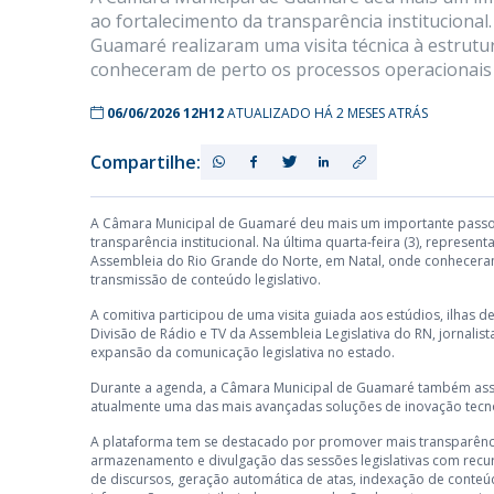
ao fortalecimento da transparência institucional
Guamaré realizaram uma visita técnica à estrut
conheceram de perto os processos operacionais
06/06/2026 12H12
ATUALIZADO HÁ 2 MESES ATRÁS
Compartilhe:
A Câmara Municipal de Guamaré deu mais um importante passo
transparência institucional. Na última quarta-feira (3), represe
Assembleia do Rio Grande do Norte, em Natal, onde conheceram
transmissão de conteúdo legislativo.
A comitiva participou de uma visita guiada aos estúdios, ilhas
Divisão de Rádio e TV da Assembleia Legislativa do RN, jornali
expansão da comunicação legislativa no estado.
Durante a agenda, a Câmara Municipal de Guamaré também assi
atualmente uma das mais avançadas soluções de inovação tecnol
A plataforma tem se destacado por promover mais transparência,
armazenamento e divulgação das sessões legislativas com recursos
de discursos, geração automática de atas, indexação de conteú