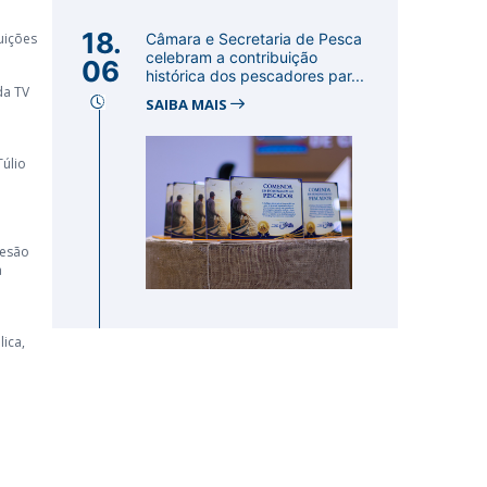
18.
uições
Câmara e Secretaria de Pesca
celebram a contribuição
06
histórica dos pescadores par...
da TV
SAIBA MAIS
Túlio
desão
à
ica,