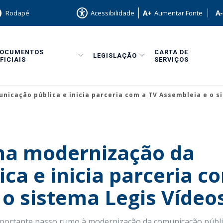
Rodapé
Acessibilidade
Aumentar Fonte
DOCUMENTOS
CARTA DE
LEGISLAÇÃO
FICIAIS
SERVIÇOS
cação pública e inicia parceria com a TV Assembleia e o s
na modernização da
ca e inicia parceria c
 o sistema Legis Vídeo
portante passo rumo à modernização da comunicação públi