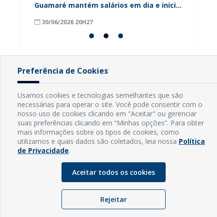
Guamaré mantém salários em dia e inicia
contri
pagamento do 13º
para o
30/06/2026 20H27
18/06
Preferência de Cookies
INFORMAÇÕES
Usamos cookies e tecnologias semelhantes que são
necessárias para operar o site. Você pode consentir com o
Endereço: Rua Capitão Vicente de Brito, S/N - Centro
nosso uso de cookies clicando em "Aceitar" ou gerenciar
CEP: 59598-000 - Guamaré - RN
suas preferências clicando em “Minhas opções”. Para obter
Contato: (84) 3525-2032
mais informações sobre os tipos de cookies, como
E-mail: diretoria@guamare.rn.leg.br
utilizamos e quais dados são coletados, leia nossa
Política
Horário: Segunda a sexta-feira, das 8h às 12h
de Privacidade
.
Aceitar todos os cookies
Rejeitar
© Copyright - 2026 | Câmara Municipal de Guamaré - RN |
Desenvolvido por
Sogo Tecnologia