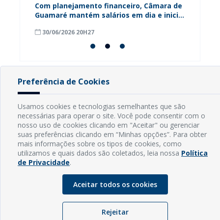
ária
Com planejamento financeiro, Câmara de
Câmara
Guamaré mantém salários em dia e inicia
contri
pagamento do 13º
para o
30/06/2026 20H27
18/06
Preferência de Cookies
INFORMAÇÕES
Usamos cookies e tecnologias semelhantes que são
necessárias para operar o site. Você pode consentir com o
Endereço: Rua Capitão Vicente de Brito, S/N - Centro
nosso uso de cookies clicando em "Aceitar" ou gerenciar
CEP: 59598-000 - Guamaré - RN
suas preferências clicando em “Minhas opções”. Para obter
Contato: (84) 3525-2032
mais informações sobre os tipos de cookies, como
E-mail: diretoria@guamare.rn.leg.br
utilizamos e quais dados são coletados, leia nossa
Política
Horário: Segunda a sexta-feira, das 8h às 12h
de Privacidade
.
Aceitar todos os cookies
Rejeitar
© Copyright - 2026 | Câmara Municipal de Guamaré - RN |