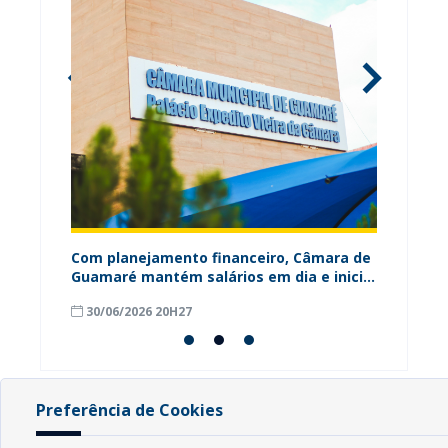
ária
Com planejamento financeiro, Câmara de
Câmara
Guamaré mantém salários em dia e inicia
contri
pagamento do 13º
para o
30/06/2026 20H27
18/06
Preferência de Cookies
INFORMAÇÕES