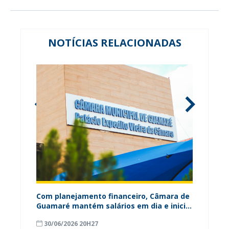
NOTÍCIAS RELACIONADAS
ária
Com planejamento financeiro, Câmara de
Câmara
Guamaré mantém salários em dia e inicia
contri
pagamento do 13º
para o
30/06/2026 20H27
18/06