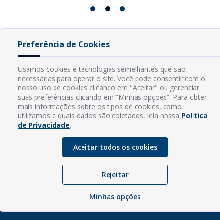
Preferência de Cookies
INFORMAÇÕES
Usamos cookies e tecnologias semelhantes que são
necessárias para operar o site. Você pode consentir com o
Endereço: Rua Capitão Vicente de Brito, S/N - Centro
nosso uso de cookies clicando em "Aceitar" ou gerenciar
CEP: 59598-000 - Guamaré - RN
suas preferências clicando em “Minhas opções”. Para obter
Contato: (84) 3525-2032
mais informações sobre os tipos de cookies, como
E-mail: diretoria@guamare.rn.leg.br
utilizamos e quais dados são coletados, leia nossa
Política
Horário: Segunda a sexta-feira, das 8h às 12h
de Privacidade
.
Aceitar todos os cookies
Rejeitar
© Copyright - 2026 | Câmara Municipal de Guamaré - RN |
Desenvolvido por
Sogo Tecnologia
Minhas opções