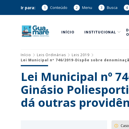
Ir para:
1
Conteúdo
2
Menu
3
Busca
4
INÍCIO
INSTITUCIONAL
O
Início
Leis Ordinárias
Leis 2019
Lei Municipal nº 746/2019-Dispõe sobre denominaçã
Lei Municipal nº 
Ginásio Poliespor
dá outras providên
Caso