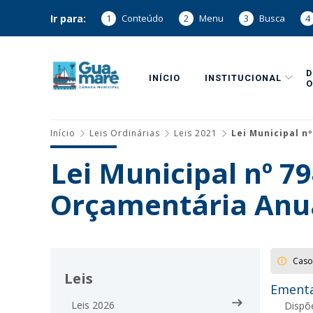
Ir para:
1
Conteúdo
2
Menu
3
Busca
4
INÍCIO
INSTITUCIONAL
O
Início
Leis Ordinárias
Leis 2021
Lei Municipal n
Lei Municipal nº 7
Orçamentária Anua
Caso
Leis
Ementa
Leis 2026
Dispõ