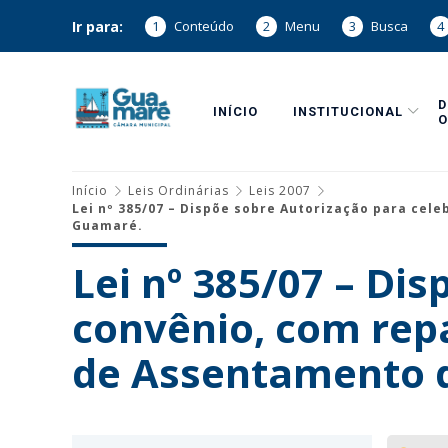
Ir para:
1
Conteúdo
2
Menu
3
Busca
4
INÍCIO
INSTITUCIONAL
O
Início
Leis Ordinárias
Leis 2007
Lei nº 385/07 – Dispõe sobre Autorização para ce
Guamaré.
Lei nº 385/07 – Di
convênio, com rep
de Assentamento 