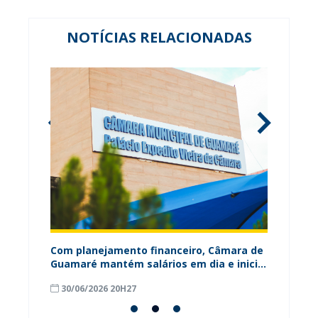
NOTÍCIAS RELACIONADAS
ária
Com planejamento financeiro, Câmara de
Câmara
Guamaré mantém salários em dia e inicia
contri
pagamento do 13º
para o
30/06/2026 20H27
18/06