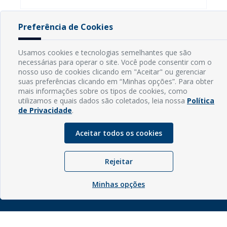
Preferência de Cookies
INFORMAÇÕES
Usamos cookies e tecnologias semelhantes que são
necessárias para operar o site. Você pode consentir com o
Endereço: Rua Capitão Vicente de Brito, S/N - Centro
nosso uso de cookies clicando em "Aceitar" ou gerenciar
CEP: 59598-000 - Guamaré - RN
suas preferências clicando em “Minhas opções”. Para obter
Contato: (84) 3525-2032
mais informações sobre os tipos de cookies, como
E-mail: diretoria@guamare.rn.leg.br
utilizamos e quais dados são coletados, leia nossa
Política
Horário: Segunda a sexta-feira, das 8h às 12h
de Privacidade
.
Aceitar todos os cookies
Rejeitar
© Copyright - 2026 | Câmara Municipal de Guamaré - RN |
Desenvolvido por
Sogo Tecnologia
Minhas opções