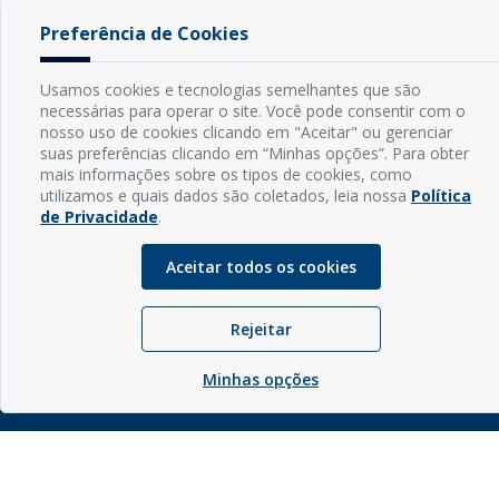
Preferência de Cookies
INFORMAÇÕES
Usamos cookies e tecnologias semelhantes que são
necessárias para operar o site. Você pode consentir com o
Endereço: Rua Capitão Vicente de Brito, S/N - Centro
nosso uso de cookies clicando em "Aceitar" ou gerenciar
CEP: 59598-000 - Guamaré - RN
suas preferências clicando em “Minhas opções”. Para obter
Contato: (84) 3525-2032
mais informações sobre os tipos de cookies, como
E-mail: diretoria@guamare.rn.leg.br
utilizamos e quais dados são coletados, leia nossa
Política
Horário: Segunda a sexta-feira, das 8h às 12h
de Privacidade
.
Aceitar todos os cookies
Rejeitar
© Copyright - 2026 | Câmara Municipal de Guamaré - RN |
Desenvolvido por
Sogo Tecnologia
Minhas opções