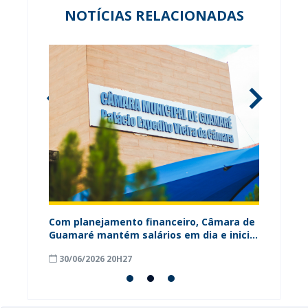
NOTÍCIAS RELACIONADAS
ária
Com planejamento financeiro, Câmara de
Câmara
Guamaré mantém salários em dia e inicia
contri
pagamento do 13º
para o
30/06/2026 20H27
18/06