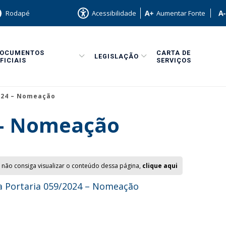
Rodapé
Acessibilidade
Aumentar Fonte
DOCUMENTOS
CARTA DE
LEGISLAÇÃO
FICIAIS
SERVIÇOS
024 – Nomeação
 – Nomeação
 não consiga visualizar o conteúdo dessa página,
clique aqui
 Portaria 059/2024 – Nomeação