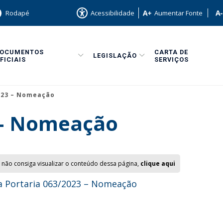
Rodapé
Acessibilidade
Aumentar Fonte
DOCUMENTOS
CARTA DE
LEGISLAÇÃO
FICIAIS
SERVIÇOS
023 – Nomeação
 – Nomeação
 não consiga visualizar o conteúdo dessa página,
clique aqui
 Portaria 063/2023 – Nomeação