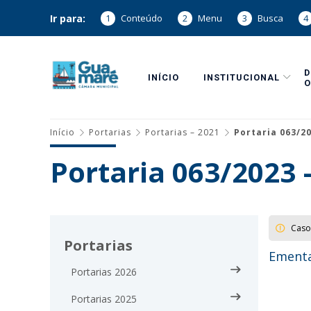
Ir para:
1
Conteúdo
2
Menu
3
Busca
4
INÍCIO
INSTITUCIONAL
O
Início
Portarias
Portarias – 2021
Portaria 063/2
Portaria 063/2023
Caso
Portarias
Ementa
Portarias 2026
Portarias 2025