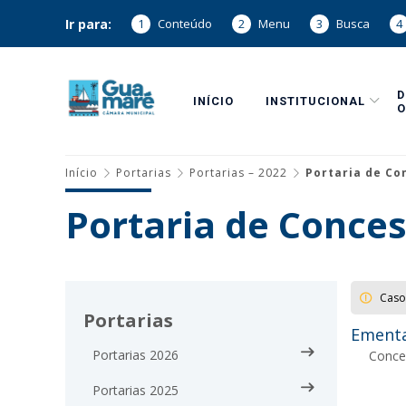
Ir para:
1
Conteúdo
2
Menu
3
Busca
4
INÍCIO
INSTITUCIONAL
O
Início
Portarias
Portarias – 2022
Portaria de Co
Portaria de Conces
Caso
Portarias
Ementa
Portarias 2026
Conced
Portarias 2025