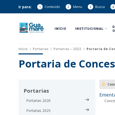
Ir para:
1
Conteúdo
2
Menu
3
Busca
4
INÍCIO
INSTITUCIONAL
O
Início
Portarias
Portarias – 2022
Portaria de Co
Portaria de Conces
Caso
Portarias
Ementa
Portarias 2026
Conced
Portarias 2025