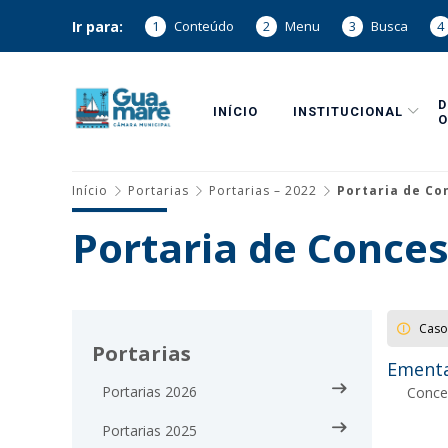
Ir para:
1
Conteúdo
2
Menu
3
Busca
4
INÍCIO
INSTITUCIONAL
O
Início
Portarias
Portarias – 2022
Portaria de Co
Portaria de Conces
Caso
Portarias
Ementa
Portarias 2026
Conced
Portarias 2025