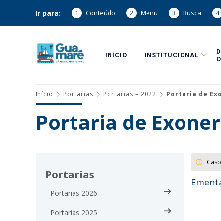
Ir para:
1
Conteúdo
2
Menu
3
Busca
4
INÍCIO
INSTITUCIONAL
O
Início
Portarias
Portarias – 2022
Portaria de Ex
Portaria de Exoner
Caso
Portarias
Ementa
Portarias 2026
Portarias 2025