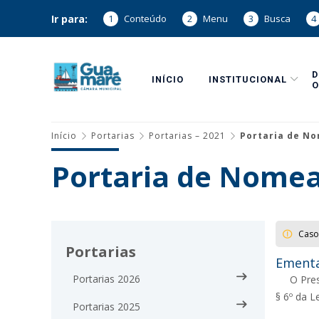
Ir para:
1
Conteúdo
2
Menu
3
Busca
4
INÍCIO
INSTITUCIONAL
O
Início
Portarias
Portarias – 2021
Portaria de N
Portaria de Nome
Caso
Portarias
Ementa
Portarias 2026
O Pres
§ 6º da L
Portarias 2025