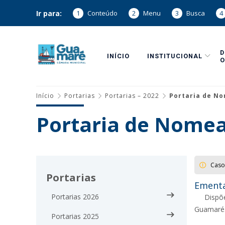
Ir para:
1
Conteúdo
2
Menu
3
Busca
4
INÍCIO
INSTITUCIONAL
O
Início
Portarias
Portarias – 2022
Portaria de No
Portaria de Nomea
Caso
Portarias
Ementa
Portarias 2026
Dispõ
Guamaré
Portarias 2025