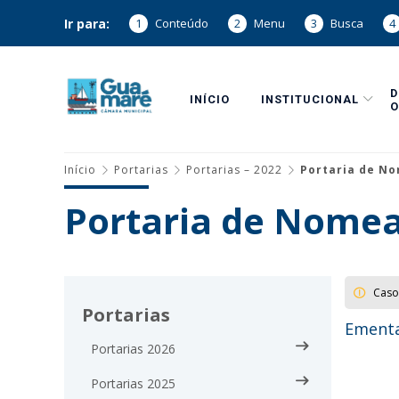
Ir para:
1
Conteúdo
2
Menu
3
Busca
4
INÍCIO
INSTITUCIONAL
O
Início
Portarias
Portarias – 2022
Portaria de No
Portaria de Nomea
Caso
Portarias
Ementa
Portarias 2026
Portarias 2025